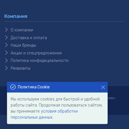
Компания
О компании
Доставка и оплата
Наши бренды
Акции и спецпредложения
Политика конфидециальности
Реквизиты
Политика Cookie
Copyright © 2026 Все права защищены ООО «ТВС Активмед».
Мы используем cookies для быстрой и удобной
Разработано в
BITMAP.RU
работы сайта. Продолжая пользоваться сайтом,
вы принимаете
условия обработки
персональных данных.