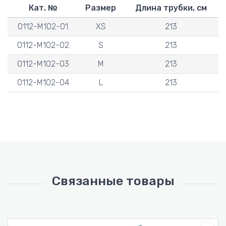
Кат. №
Размер
Длина трубки, см
0112-M102-01
XS
213
0112-M102-02
S
213
0112-M102-03
M
213
0112-M102-04
L
213
Связанные товары