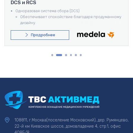
DCS и RCS
Одноразовая система сбора (DCS)
Обеспечивает спокойствие благодаря продуманному
дизайну.
Безопасность в простоте.
Многоразовая система сбора (RCS)
Продробнее
Изготовлена из прочных, автоклавируемых,
высококачественных компонентов.
Набор прост в использовании и практически
неразрушим.
108811, г.Москва(поселение Московский), дер. Румянцево,
22-й км Киевское шоссе, домовладение 4, стр.1, офис
408Б/8