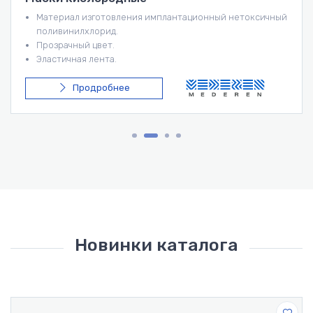
Материал изготовления имплантационный нетоксичный
поливинилхлорид.
Прозрачный цвет.
Эластичная лента.
Нереверсивная маска имеет два боковых клапана и
резервный мешок.
Продробнее
Длина трубки: 213-1542 мм.
Новинки каталога