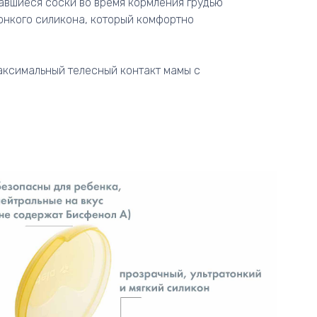
авшиеся соски во время кормления грудью
тонкого силикона, который комфортно
аксимальный телесный контакт мамы с