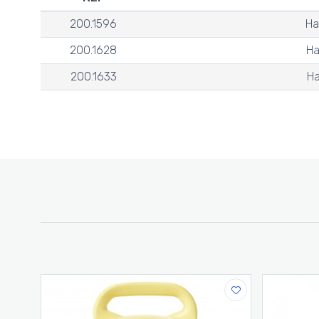
200.1596
На
200.1628
На
200.1633
На