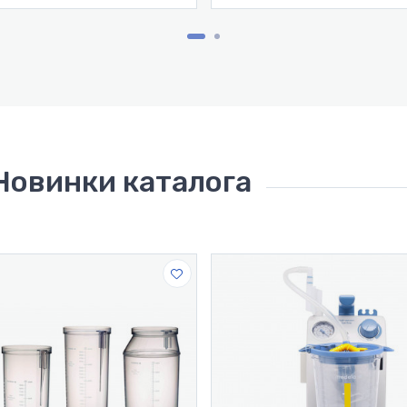
рта, эффективное сцеживание.
огия двухфазного сцеживания.
Новинки каталога