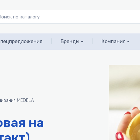
пецпредложения
|
Бренды
|
Компания
ливания MEDELA
овая на
такт)