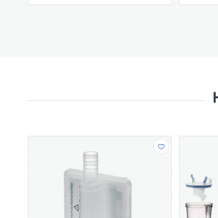
питания по гибкому графику.
комфо
Устраняет риск загрязнения,
Технол
связанный с использованием теплой
воды.
ня
Сводит к минимуму риск
перемешивания молока.
Экономит время, гигиеничен.