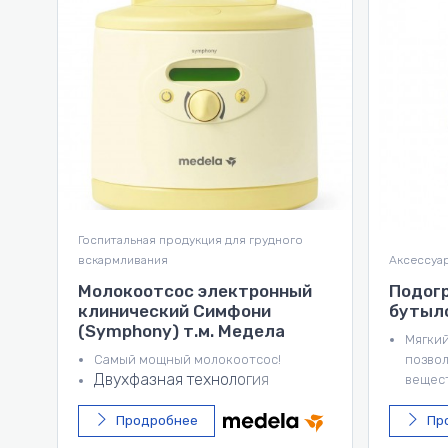
Молокоот
Аксессуары MEDELA
использо
й
Подогреватель для
Молок
бутылочек Calesca
двухф
Flex
Мягкий процесс подогрева
позволяет сохранить питательные
Легкий
вещества.
Тихий 
Делает возможным семейный
молоко
комплексный уход за ребенком.
привле
Продробнее
Пр
Дает возможность приготовления
Воронк