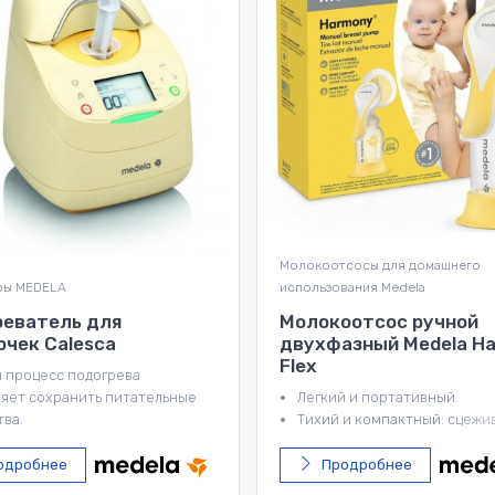
сосы для домашнего
Молокоотсосы для домашнего
вания Medela
использования Medela
оотсос ручной
Ручной двухфазный
азный Medela Harmony
молокоотсос Harmony
Essentials Pack
 и портативный.
Легкий и портативный
и компактный: сцеживайте
Больше комфорта
 где угодно и когда угодно, не
Эффективное сцеживание
кая к себе внимания.
одробнее
Продробнее
и PersonalFit Flex: больше