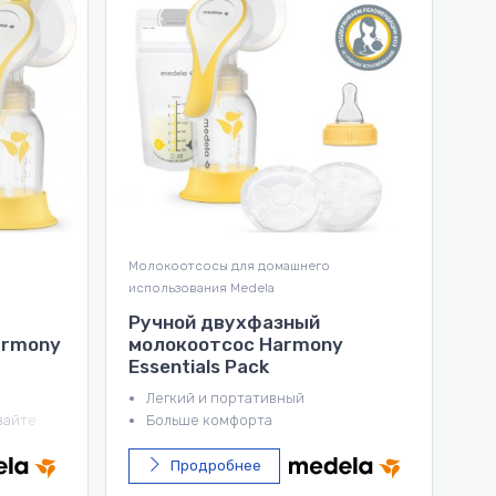
Молокоотсосы для домашнего
Гос
использования Medela
вск
Электронный двухфазный
Мо
молокоотсос Medela Swing
кл
Flex
(S
Первый молокоотсос Medela, который
повторяет естественную форму груди.
Больше комфорта
Больше молока
Продробнее
Больше времени на себя