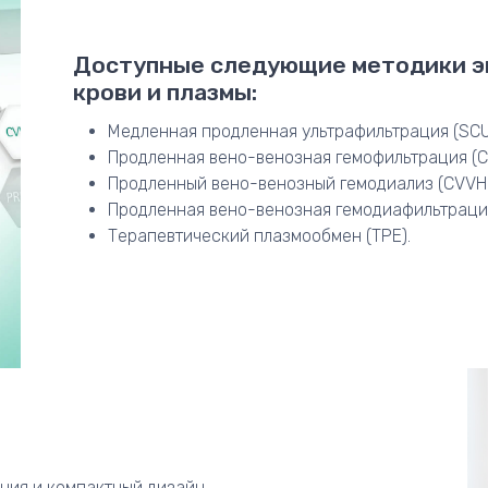
Доступные следующие методики э
крови и плазмы:
Медленная продленная ультрафильтрация (SCU
Продленная вено-венозная гемофильтрация (C
Продленный вено-венозный гемодиализ (CVVH
Продленная вено-венозная гемодиафильтраци
Терапевтический плазмообмен (TPE).
ния и компактный дизайн.