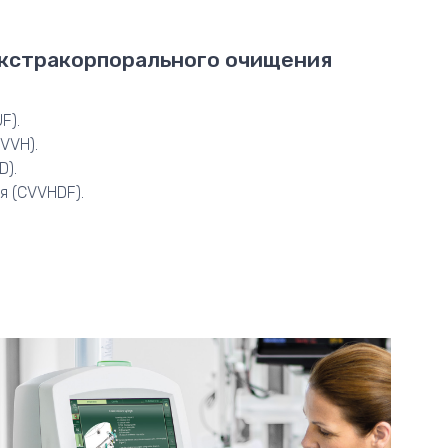
кстракорпорального очищения
F).
VVH).
D).
я (CVVHDF).