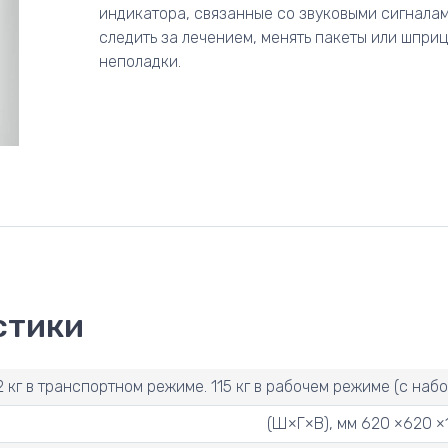
индикатора, связанные со звуковыми сигнала
следить за лечением, менять пакеты или шприц
неполадки.
стики
2 кг в транспортном режиме. 115 кг в рабочем режиме (с наб
(Ш×Г×В), мм 620 ×620 ×